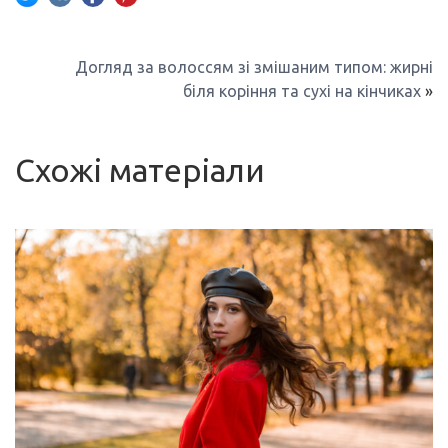
Догляд за волоссям зі змішаним типом: жирні
біля коріння та сухі на кінчиках
»
Схожі матеріали