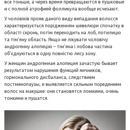
все тоньше, а через время превращаются в пушковые
и с полной атрофией фолликула вообще исчезают.
У чоловіків прояв даного виду випадання волосся
характеризується порідженням шевелюри спочатку в
області скронь, потім переходить на лоб, потилицю
та тім’яну область. Якщо не лікувати чоловічу
андрогенну алопецію – тім’яна і лобова частина
об’єднуються в одну повністю лису зону.
У женщин андрогенная алопеция зачастую бывает
результатом нарушения функций яичников,
гормонального дисбаланса, следствием
постменопаузы, и выявляется сильным поредением
волос на макушке: они становятся ломкими, очень
тонкими и пушатся.