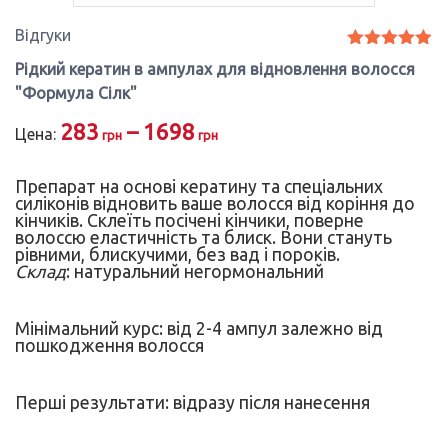
Відгуки
Оцінено в
Рідкий кератин в ампулах для відновлення волосся
4.89
з 5
"Формула Сілк"
283
–
1698
Цена:
грн
грн
Препарат на основі кератину та спеціальних
силіконів відновить ваше волосся від коріння до
кінчиків. Склеїть посічені кінчики, поверне
волоссю еластичність та блиск.
Вони стануть
рівними, блискучими, без вад і пороків.
Склад
: натуральний негормональний
Мінімальний курс: від 2-4 ампул залежно від
пошкодження волосся
Перші результати: відразу після нанесення