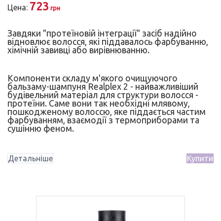
723
Цена:
грн
Завдяки "протеїновій інтеграції" засіб надійно
відновлює волосся, які піддавалось фарбуванню,
хімічній завивці або вирівнюванню.
Компоненти складу м'якого очищуючого
бальзаму-шампуня Realplex 2 - найважливіший
будівельний матеріал для структури волосся -
протеїни. Саме вони так необхідні млявому,
пошкодженому волоссю, яке піддається частим
фарбуванням, взаємодії з термоприборами та
сушінню феном.
Детальніше
Купити