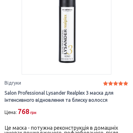
Відгуки
Оцінено в
Salon Professional Lysander Realplex 3 маска для
5.00
з 5
інтенсивного відновлення та блиску волосся
768
Цена:
грн
Це маска - потужна реконструкція в домашніх
умовах пошкодженого, пофарбованого, після