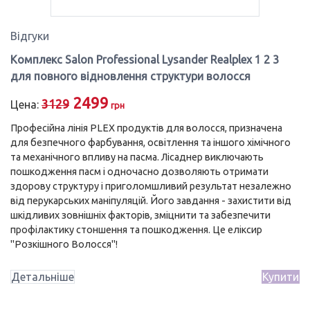
Відгуки
Комплекс Salon Professional Lysander Realplex 1 2 3
для повного відновлення структури волосся
Оригінальна
Поточна
2499
3129
Цена:
грн
ціна:
ціна:
Професійна лінія PLEX продуктів для волосся, призначена
для безпечного фарбування, освітлення та іншого хімічного
3129
2499
та механічного впливу на пасма. Лісаднер виключають
грн.
грн.
пошкодження пасм і одночасно дозволяють отримати
здорову структуру і приголомшливий результат незалежно
від перукарських маніпуляцій. Його завдання - захистити від
шкідливих зовнішніх факторів, зміцнити та забезпечити
профілактику стоншення та пошкодження. Це еліксир
"Розкішного Волосся"!
Детальніше
Купити