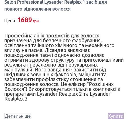
Salon Professional Lysander Realplex 1 засіб для
повного відновлення волосся
1689
Цена:
грн
Професійна лінія продуктів для волосся,
призначена для безпечного фарбування,
освітлення та іншого хімічного та механічного
впливу на пасма. Лісандер виключає
пошкодження пасм і одночасно дозволяє
отримати здорову структуру та приголомшливий
результат незалежно від перукарських
маніпуляцій. Його завдання - захистити від
шкідливих зовнішніх факторів, зміцнити та
забезпечити профілактику стоншення та
пошкодження волосся. Це еліксир "Розкішних
Волосся"! Використовується тільки в комплексі з
препаратами Lysander Realplex 2 та Lysander
Realplex 3
Детальніше
Купити