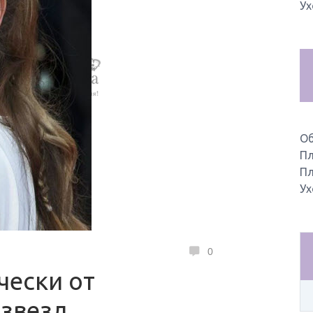
Ух
О
Пл
Пл
Ух
0
чески от
 звезд