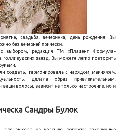
риятие, свадьба, вечеринка, день рождения. Вы
ожно без вечерней прически.
 с выбором, редакция ТМ «Плацент Формула»
в голливудских звезд. Вы можете легко повторить
руками.
ли создать, гармонировала с нарядом, макияжем.
альность, делала образ привлекательным,
ы ваши волосы, зависит не только настроение, но и
ическа Сандры Булок
ь для выхода на красную дорожку лаконичные