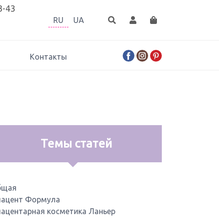
3-43
RU
UA
Контакты
Темы статей
бщая
ацент Формула
ацентарная косметика Ланьер