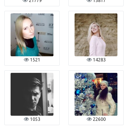
21779
13817
1521
14283
1053
22600