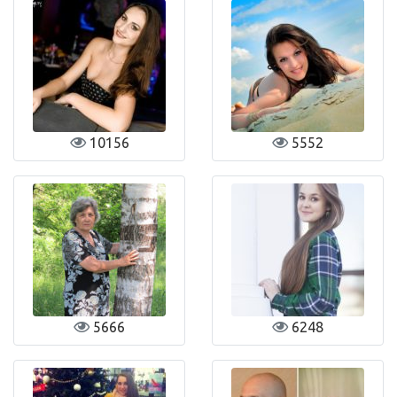
10156
5552
5666
6248