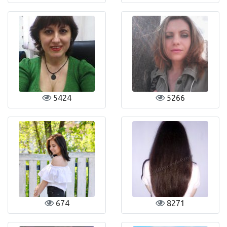
5424
5266
674
8271