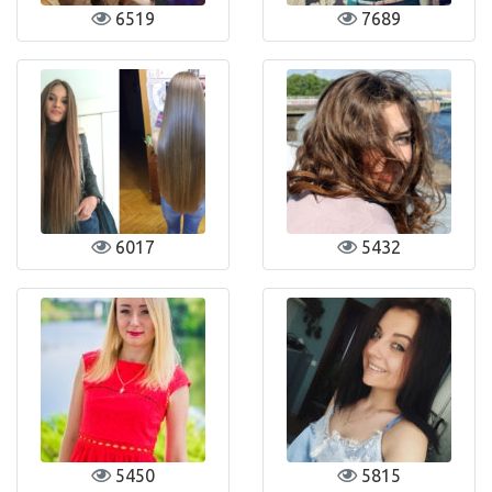
6519
7689
6017
5432
5450
5815