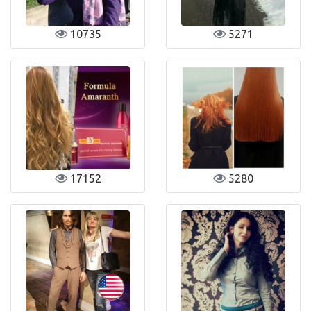
10735
5271
17152
5280