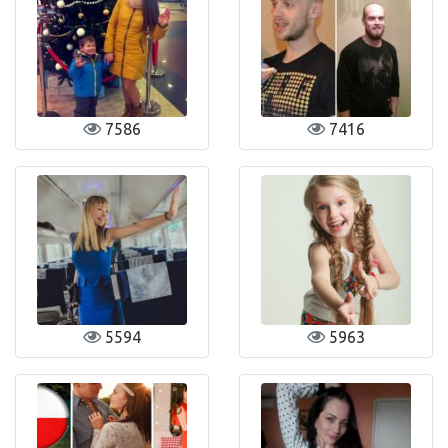
7586
7416
5594
5963