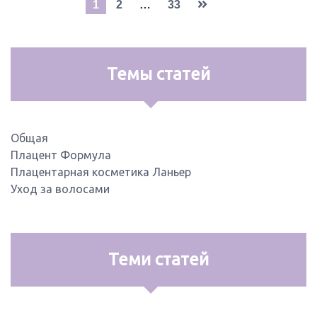
Навигация
1
2
…
33
по
записям
Темы статей
Общая
Плацент Формула
Плацентарная косметика Ланьер
Уход за волосами
Теми статей