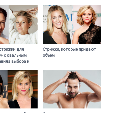
стрижки для
Стрижки, которые придают
Сед
+ с овальным
объем
вол
авила выбора и
выг
мо