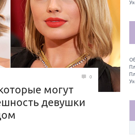
Ух
О
Пл
Пл
0
Ух
 которые могут
ешность девушки
цом