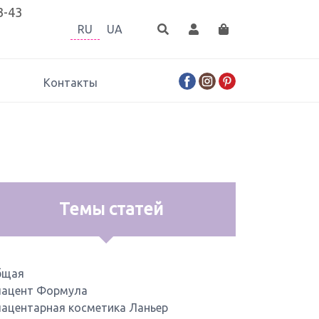
3-43
RU
UA
Контакты
Темы статей
бщая
ацент Формула
ацентарная косметика Ланьер