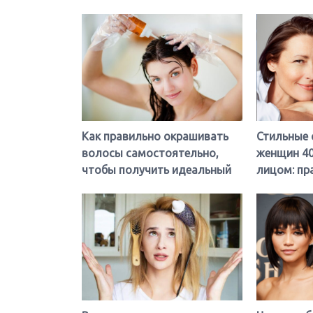
 уже на
Как правильно окрашивать
Стильные 
 Все, что
волосы самостоятельно,
женщин 40
ирной коже
чтобы получить идеальный
лицом: пр
а ней
оттенок?
варианты