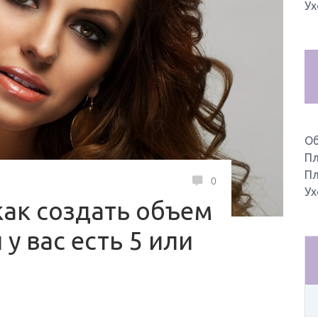
Ух
О
Пл
Пл
0
Ух
как создать объем
 у вас есть 5 или