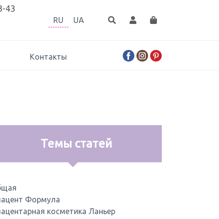
3-43
RU
UA
Контакты
Темы статей
бщая
ацент Формула
ацентарная косметика Ланьер