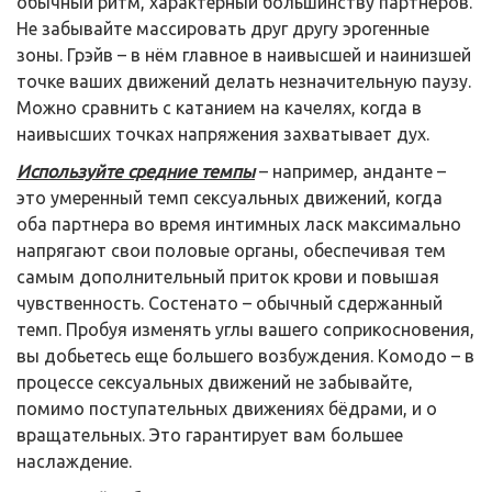
обычный ритм, характерный большинству партнёров.
Не забывайте массировать друг другу эрогенные
зоны. Грэйв – в нём главное в наивысшей и наинизшей
точке ваших движений делать незначительную паузу.
Можно сравнить с катанием на качелях, когда в
наивысших точках напряжения захватывает дух.
Используйте средние темпы
– например, анданте –
это умеренный темп сексуальных движений, когда
оба партнера во время интимных ласк максимально
напрягают свои половые органы, обеспечивая тем
самым дополнительный приток крови и повышая
чувственность. Состенато – обычный сдержанный
темп. Пробуя изменять углы вашего соприкосновения,
вы добьетесь еще большего возбуждения. Комодо – в
процессе сексуальных движений не забывайте,
помимо поступательных движениях бёдрами, и о
вращательных. Это гарантирует вам большее
наслаждение.