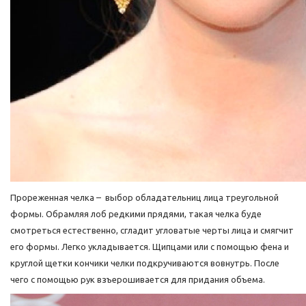
Прореженная челка – выбор обладательниц лица треугольной
формы. Обрамляя лоб редкими прядями, такая челка буде
смотреться естественно, сгладит угловатые черты лица и смягчит
его формы. Легко укладывается. Щипцами или с помощью фена и
круглой щетки кончики челки подкручиваются вовнутрь. После
чего с помощью рук взъерошивается для придания объема.