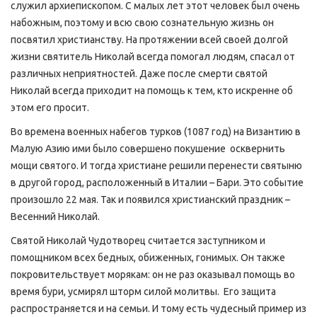
служил архиепископом. С малых лет этот человек был очень
набожным, поэтому и всю свою сознательную жизнь он
посвятил христианству. На протяжении всей своей долгой
жизни святитель Николай всегда помогал людям, спасал от
различных неприятностей. Даже после смерти святой
Николай всегда приходит на помощь к тем, кто искренне об
этом его просит.
Во времена военных набегов турков (1087 год) на Византию в
Малую Азию ими было совершено покушение осквернить
мощи святого. И тогда христиане решили перенести святыню
в другой город, расположенный в Италии – Бари. Это событие
произошло 22 мая. Так и появился христианский праздник –
Весенний Николай.
Святой Николай Чудотворец считается заступником и
помощником всех бедных, обиженных, гонимых. Он также
покровительствует морякам: он не раз оказывал помощь во
время бури, усмирял шторм силой молитвы. Его защита
распространяется и на семьи. И тому есть чудесный пример из