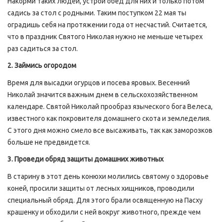
Накорми таких людей, устрой обед для них и только потом
садись за стол с родными. Таким поступком 22 мая ты
оградишь себя на протяжении года от несчастий. Считается,
что в праздник Святого Николая нужно не меньше четырех
раз садиться за стол.
2. Займись огородом
Время для высадки огурцов и посева яровых. Весенний
Николай значится важным днем в сельскохозяйственном
календаре. Святой Николай прообраз языческого бога Велеса,
известного как покровителя домашнего скота и земледелия.
С этого дня можно смело все высаживать, так как заморозков
больше не предвидется.
3. Проведи обряд защиты домашних животных
В старину в этот день конюхи молились святому о здоровье
коней, просили защиты от лесных хищников, проводили
специальный обряд. Для этого брали освященную на Пасху
крашенку и обходили с ней вокруг животного, прежде чем