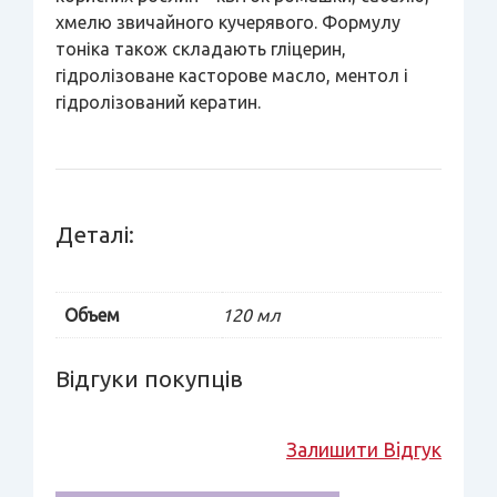
хмелю звичайного кучерявого. Формулу
тоніка також складають гліцерин,
гідролізоване касторове масло, ментол і
гідролізований кератин.
Деталі:
Объем
120 мл
Відгуки покупців
Залишити Відгук