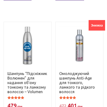
кілька
варіантів.
Параметри
можна
Знижка
вибрати
на
сторінці
товару
Шампунь “Підсніжник
Омолоджуючий
Волюмен” для
шампунь Anti-Age
надання об’єму
для тонкого,
тонкому та ламкому
ламкого та рідкого
волоссю – Volumen
волосся
Оцінено в
Оцінено в
Оригінальна
Поточна
479
401
4.83
5.00
472
грн
грн