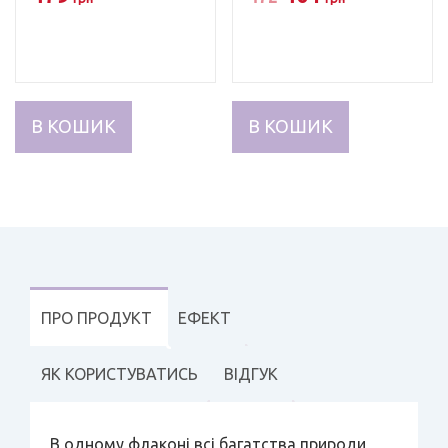
з 5
з 5
ціна:
ціна:
472
401
грн.
грн.
В КОШИК
В КОШИК
ПРО ПРОДУКТ
ЕФЕКТ
ЯК КОРИСТУВАТИСЬ
ВІДГУК
В одному флаконі всі багатства природи