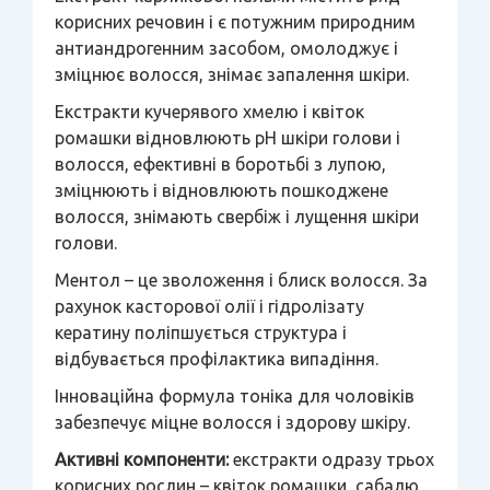
корисних речовин і є потужним природним
антиандрогенним засобом, омолоджує і
зміцнює волосся, знімає запалення шкіри.
Екстракти кучерявого хмелю і квіток
ромашки відновлюють рН шкіри голови і
волосся, ефективні в боротьбі з лупою,
зміцнюють і відновлюють пошкоджене
волосся, знімають свербіж і лущення шкіри
голови.
Ментол – це зволоження і блиск волосся. За
рахунок касторової олії і гідролізату
кератину поліпшується структура і
відбувається профілактика випадіння.
Інноваційна формула тоніка для чоловіків
забезпечує міцне волосся і здорову шкіру.
Активні компоненти:
екстракти одразу трьох
корисних рослин – квіток ромашки, сабалю,