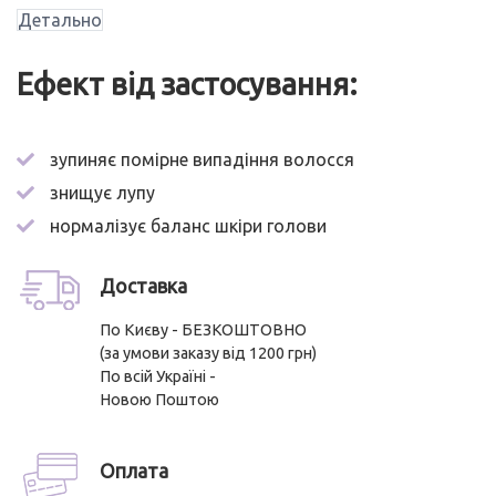
чоловіків
Детально
Recover
кількість
Ефект від застосування:
зупиняє помірне випадіння волосся
знищує лупу
нормалізує баланс шкіри голови
Доставка
По Києву - БЕЗКОШТОВНО
(за умови заказу від 1200 грн)
По всій Україні -
Новою Поштою
Оплата