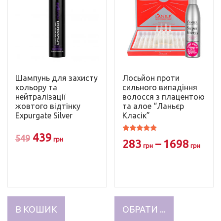
Шампунь для захисту
Лосьйон проти
кольору та
сильного випадіння
нейтралізації
волосся з плацентою
жовтого відтінку
та алое “Ланьєр
Expurgate Silver
Класік”
Оригінальна
Поточна
439
549
Оцінено в
грн
283
–
1698
4.97
грн
грн
з 5
ціна:
ціна:
549
439
грн.
грн.
Цей
товар
В КОШИК
ОБРАТИ ...
має