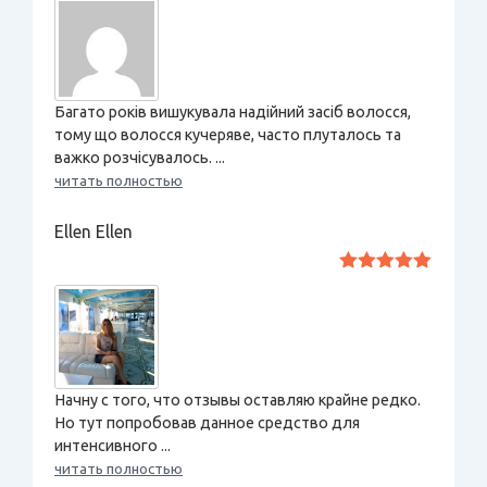
из 5
Багато років вишукувала надійний засіб волосся,
тому що волосся кучеряве, часто плуталось та
важко розчісувалось. ...
читать полностью
Ellen Ellen
Оценка
5
из 5
Начну с того, что отзывы оставляю крайне редко.
Но тут попробовав данное средство для
интенсивного ...
читать полностью