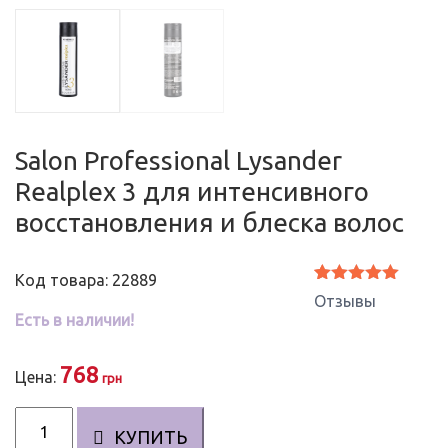
Salon Professional Lysander
Realplex 3 для интенсивного
восстановления и блеска волос
Код товара: 22889
Рейтинг
2
Отзывы
5.00
из 5
Есть в наличии!
на основе
опроса
пользователей
768
Цена:
грн
Количество
КУПИТЬ
Salon