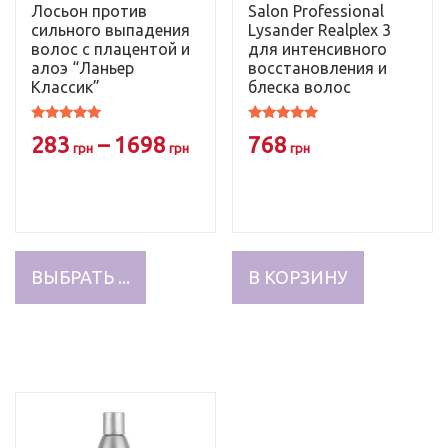
Лосьон против
Salon Professional
сильного выпадения
Lysander Realplex 3
волос с плацентой и
для интенсивного
алоэ “Ланьер
восстановления и
Классик”
блеска волос
Оценка
Оценка
283
–
1698
768
4.97
5.00
грн
грн
грн
из 5
из 5
Этот
товар
ВЫБРАТЬ ...
В КОРЗИНУ
имеет
несколько
вариаций.
Опции
можно
выбрать
на