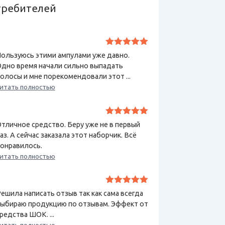
требителей
Оценка
5
ользуюсь этими ампулами уже давно.
из 5
дно время начали сильно выпадать
олосы и мне порекомендовали этот ...
итать полностью
Оценка
5
тличное средство. Беру уже не в первый
из 5
аз. А сейчас заказала этот наборчик. Всё
онравилось.
итать полностью
Оценка
5
ешила написать отзыв так как сама всегда
из 5
ыбираю продукцию по отзывам. Эффект от
редства ШОК. ...