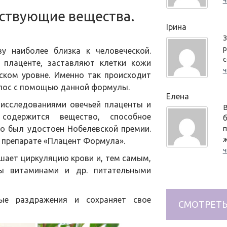
ч
йствующие вещества.
Ірина
З
р
у наиболее близка к человеческой.
с
 плаценте, заставляют клетки кожи
ч
ском уровне. Именно так происходит
олос с помощью данной формулы.
Елена
 исследованиями овечьей плаценты и
В
содержится вещество, способное
б
то был удостоен Нобелевской премии.
п
ж
в препарате «Плацент Формула».
ч
шает циркуляцию крови и, тем самым,
лы витаминами и др. питательными
е раздражения и сохраняет свое
СМОТРЕТЬ