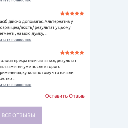
итать полностью
Оценка
5
асіб дійсно допомагає. Альтернатив у
из 5
озрізі ціна/якість/ результат у цьому
егменті , на мою думку, ...
итать полностью
Оценка
5
олосы прекратили сыпаться, результат
из 5
ыл заметен уже после второго
рименения, купила потому что начали
ёстко ...
итать полностью
Оставить Отзыв
 ВСЕ ОТЗЫВЫ