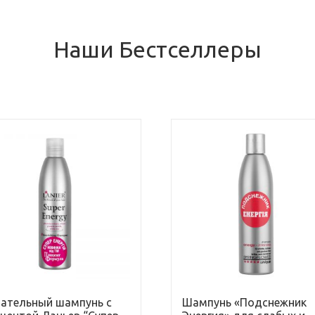
Наши Бестселлеры
ательный шампунь с
Шампунь «Подснежник