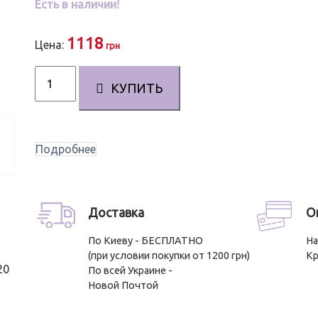
Есть в наличии!
на основе
опроса
пользователей
1118
Цена:
грн
Количество
КУПИТЬ
Комплекс
против
выпадения
волос
Подробнее
"Плацент
Формула"
6
ампул
Доставка
О
с
По Киеву - БЕСПЛАТНО
Н
шампунем
(при условии покупки от 1200 грн)
Кр
Экстрим
20
По всей Украине -
Активатор
Новой Почтой