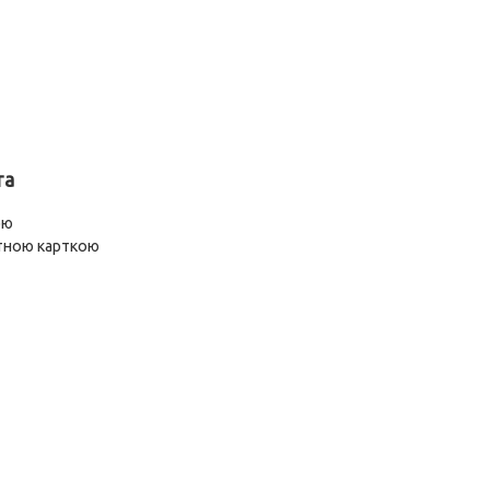
та
ою
тною карткою