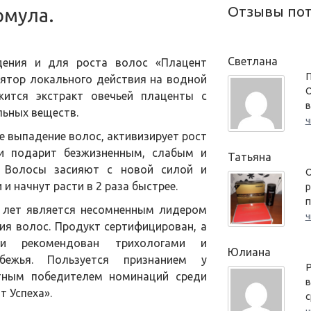
Отзывы по
рмула.
Светлана
дения и для роста волос «Плацент
П
ятор локального действия на водной
О
жится экстракт овечьей плаценты с
в
льных веществ.
ч
 выпадение волос, активизирует рост
 и подарит безжизненным, слабым и
Татьяна
. Волосы засияют с новой силой и
О
и начнут расти в 2 раза быстрее.
р
п
 лет является несомненным лидером
ч
ия волос. Продукт сертифицирован, а
 и рекомендован трихологами и
Юлиана
бежья. Пользуется признанием у
Р
атным победителем номинаций среди
в
 Успеха».
с