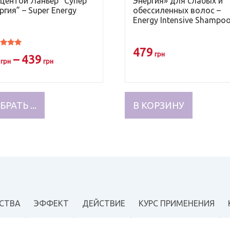
центой Ланьер “Супер
Энергия» для слабых и
ргия” – Super Energy
обессиленных волос –
Energy Intensive Shampo
479
нка
грн
–
439
грн
грн
Этот
товар
РАТЬ ...
В КОРЗИНУ
имеет
несколько
вариаций.
Опции
можно
выбрать
на
странице
СТВА
ЭФФЕКТ
ДЕЙСТВИЕ
КУРС ПРИМЕНЕНИЯ
товара.