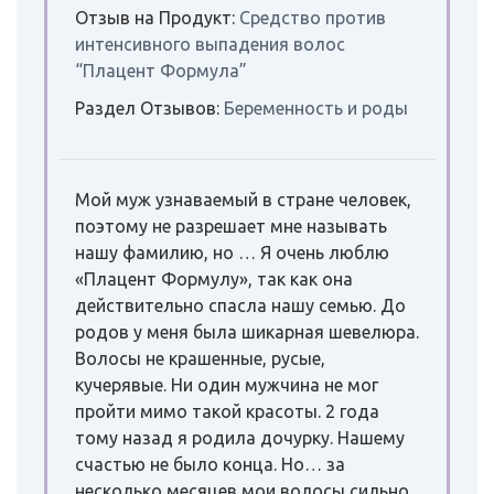
Отзыв на Продукт:
Средство против
интенсивного выпадения волос
“Плацент Формула”
Раздел Отзывов:
Беременность и роды
Мой муж узнаваемый в стране человек,
поэтому не разрешает мне называть
нашу фамилию, но … Я очень люблю
«Плацент Формулу», так как она
действительно спасла нашу семью. До
родов у меня была шикарная шевелюра.
Волосы не крашенные, русые,
кучерявые. Ни один мужчина не мог
пройти мимо такой красоты. 2 года
тому назад я родила дочурку. Нашему
счастью не было конца. Но… за
несколько месяцев мои волосы сильно