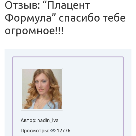
Отзыв: “Плацент
Формула” спасибо тебе
огромное!!!
Автор: nadin_iva
Просмотры:
12776