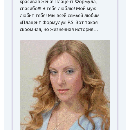
красивая жена! Плацент Формула,
спасибо!!! Я тебя люблю! Мой муж
любит тебя! Мы всей семьей любим
«Плацент Формулу»! P.S. Вот такая
скромная, но жизненная история…