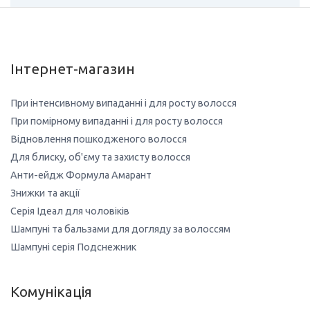
Інтернет-магазин
При інтенсивному випаданні і для росту волосся
При помірному випаданні і для росту волосся
Відновлення пошкодженого волосся
Для блиску, об'єму та захисту волосся
Анти-ейдж Формула Амарант
Знижки та акції
Серія Ідеал для чоловіків
Шампуні та бальзами для догляду за волоссям
Шампуні серія Подснежник
Комунікація