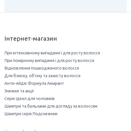
Інтернет-магазин
При інтенсивному випаданні і для росту волосся
При помірному випаданні і для росту волосся
Відновлення пошкодженого волосся
Для блиску, об'єму та захисту волосся
Анти-ейдж Формула Амарант
Знижки та акції
Серія Ідеал для чоловіків
Шампуні та бальзами для догляду за волоссям
Шампуні серія Подснежник