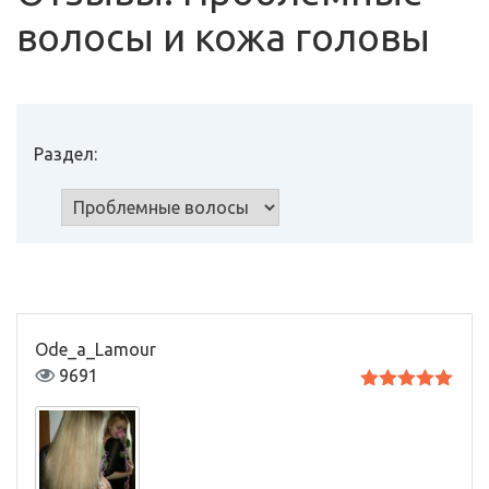
волосы и кожа головы
Раздел:
Ode_a_Lamour
9691
Оценка
5
из 5