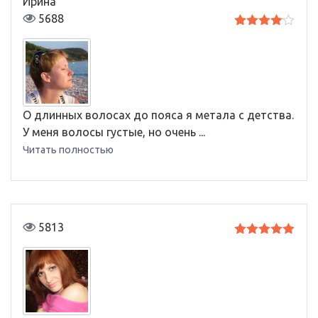
Ирина
5688
Оценка
4
из 5
О длинных волосах до пояса я метала с детства.
У меня волосы густые, но очень ...
Читать полностью
5813
Оценка
5
из 5