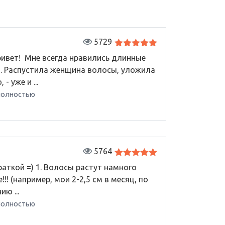
5729
Оценка
5
ривет! Мне всегда нравились длинные
из 5
. Распустила женщина волосы, уложила
 - уже и ...
полностью
5764
Оценка
5
краткой =) 1. Волосы растут намного
из 5
!!! (например, мои 2-2,5 см в месяц, по
ию ...
полностью