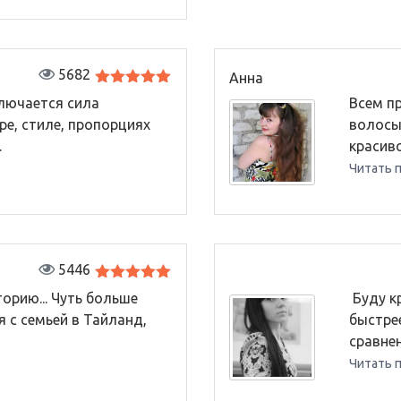
5682
Анна
Оценка
5
ключается сила
Всем п
из 5
ре, стиле, пропорциях
волосы
.
красиво,
Читать 
5446
Оценка
5
орию... Чуть больше
​ Буду 
из 5
я с семьей в Тайланд,
быстрее
сравнен
Читать 