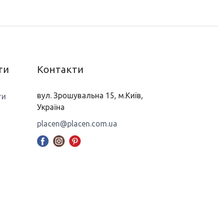
ти
Контакти
вул. Зрошувальна 15, м.Київ,
ти
Україна
placen@placen.com.ua