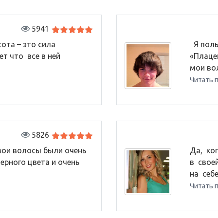
5941
Оценка
5
ота – это сила
Я поль
из 5
ет что все в ней
«Плаце
мои вол
Читать 
5826
Оценка
5
ои волосы были очень
Да, ко
из 5
ерного цвета и очень
в свое
на себе 
Читать 