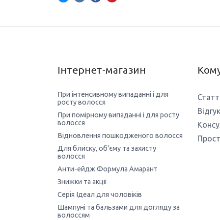
Інтернет-магазин
Кому
При інтенсивному випаданні і для
Статт
росту волосся
Відгу
При помірному випаданні і для росту
волосся
Консу
Відновлення пошкодженого волосся
Прост
Для блиску, об'єму та захисту
волосся
Анти-ейдж Формула Амарант
Знижки та акції
Серія Ідеал для чоловіків
Шампуні та бальзами для догляду за
волоссям