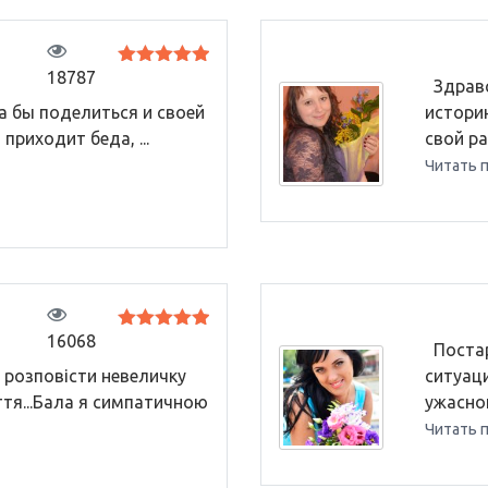
18787
Оценка
5
Здравс
из 5
 бы поделиться и своей
истори
приходит беда, ...
свой рас
Читать 
16068
Оценка
5
Постар
из 5
розповісти невеличку
ситуац
ття...Бала я симпатичною
ужасно
Читать 