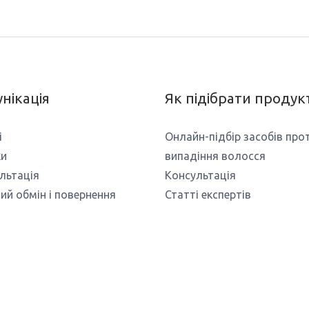
нікація
Як підібрати продук
і
Онлайн-підбір засобів про
ки
випадіння волосся
льтація
Консультація
ий обмін і повернення
Статті експертів