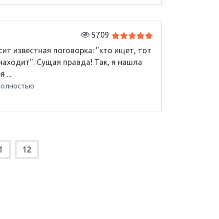
5709
Оценка
5
сит известная поговорка: "кто ищет, тот
из 5
находит". Сущая правда! Так, я нашла
 ...
полностью
1
12