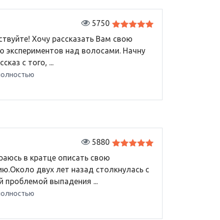
5750
Оценка
5
твуйте! Хочу рассказать Вам свою
из 5
ю экспериментов над волосами. Начну
сказ с того, ...
полностью
5880
Оценка
5
аюсь в кратце описать свою
из 5
ию.Около двух лет назад столкнулась с
й проблемой выпадения ...
полностью