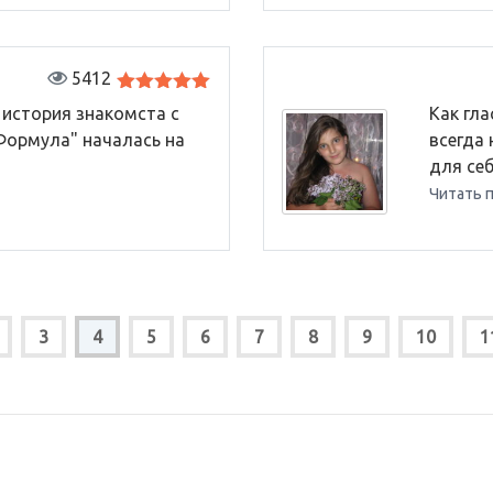
5412
Оценка
5
история знакомста с
Как гла
из 5
Формула" началась на
всегда 
для себя
Читать 
3
4
5
6
7
8
9
10
1