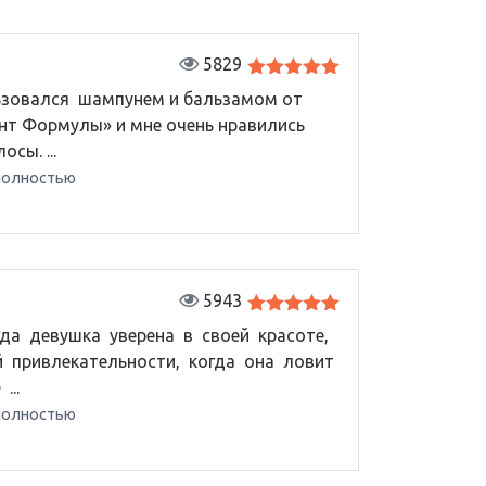
5829
Оценка
5
зовался шампунем и бальзамом от
из 5
нт Формулы» и мне очень нравились
осы. ...
полностью
5943
Оценка
5
гда девушка уверена в своей красоте,
из 5
й привлекательности, когда она ловит
...
полностью