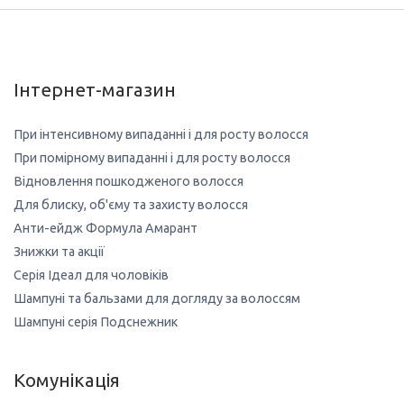
Інтернет-магазин
При інтенсивному випаданні і для росту волосся
При помірному випаданні і для росту волосся
Відновлення пошкодженого волосся
Для блиску, об'єму та захисту волосся
Анти-ейдж Формула Амарант
Знижки та акції
Серія Ідеал для чоловіків
Шампуні та бальзами для догляду за волоссям
Шампуні серія Подснежник
Комунікація