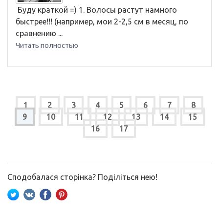
​ Буду краткой =) 1. Волосы растут намного
быстрее!!! (например, мои 2-2,5 см в месяц, по
сравнению ...
Читать полностью
1
2
3
4
5
6
7
8
9
10
11
12
13
14
15
16
17
Сподобалася сторінка? Поділіться нею!