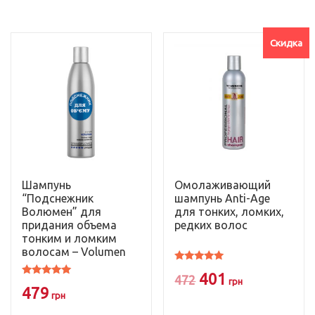
Опции
можно
Скидка
выбрать
на
странице
товара.
Шампунь
Омолаживающий
“Подснежник
шампунь Anti-Age
Волюмен” для
для тонких, ломких,
придания объема
редких волос
тонким и ломким
волосам – Volumen
Оценка
Первоначальн
Текущая
401
5.00
472
грн
Оценка
из 5
479
4.83
грн
цена
цена:
из 5