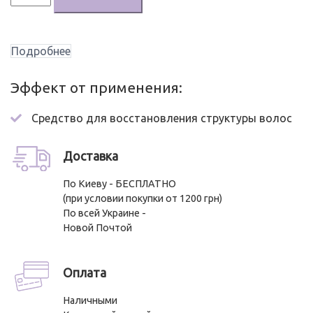
Professional
Lysander
Realplex
Подробнее
1
Средство
Эффект от применения:
для
полного
Средство для восстановления структуры волос
восстановления
структуры
Доставка
волос
По Киеву - БЕСПЛАТНО
(при условии покупки от 1200 грн)
По всей Украине -
Новой Почтой
Оплата
Наличными