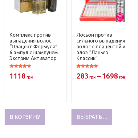
Комплекс против
Лосьон против
выпадения волос
сильного выпадения
“Плацент Формула”
волос с плацентой и
6 ампул с шампунем
алоэ “Ланьер
Экстрим Активатор
Классик”
Оценка
Оценка
1118
283
–
1698
5.00
4.97
грн
грн
грн
из 5
из 5
Этот
товар
В КОРЗИНУ
ВЫБРАТЬ ...
имеет
несколько
вариаций.