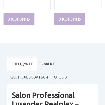
составляла
401
472
грн.
грн.
В КОРЗИНУ
В КОРЗИНУ
О ПРОДУКТЕ
ЭФФЕКТ
КАК ПОЛЬЗОВАТЬСЯ
ОТЗЫВ
Salon Professional
Lysander Realplex
–