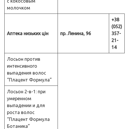
с кокосовым
молочком
+38
(052)
Аптека низьких цін
пр. Ленина, 96
357-
21-
14
Лосьон против
интенсивного
выпадения волос
“Плацент Формула”
Лосьон 2-в-1: при
умеренном
выпадении и для
роста волос
“Плацент Формула
Ботаника”