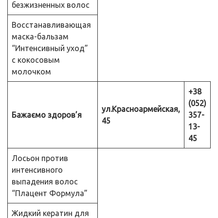
безжизненных волос
Восстанавливающая
маска-бальзам
“Интенсивный уход”
с кокосовым
молочком
+38
(052)
ул.Красноармейская,
Бажаємо здоров’я
357-
45
13-
45
Лосьон против
интенсивного
выпадения волос
“Плацент Формула”
Жидкий кератин для