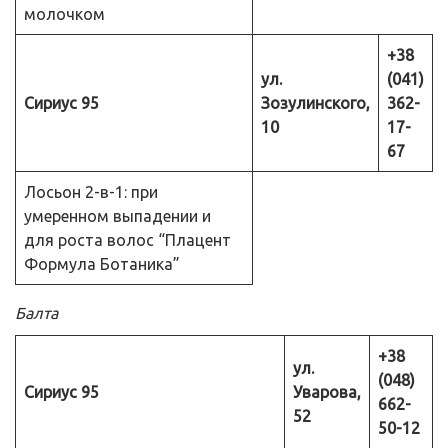
молочком
+38
ул.
(041)
Сириус 95
Зозулинского,
362-
10
17-
67
Лосьон 2-в-1: при
умеренном выпадении и
для роста волос “Плацент
Формула Ботаника”
Балта
+38
ул.
(048)
Сириус 95
Уварова,
662-
52
50-12