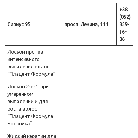
+38
(052)
Сириус 95
просп. Ленина, 111
359-
16-
06
Лосьон против
интенсивного
выпадения волос
“Плацент Формула”
Лосьон 2-в-1: при
умеренном
выпадении и для
роста волос
“Плацент Формула
Ботаника”
Жидкий кератин для