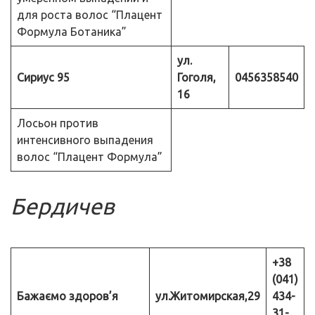
для роста волос “Плацент
Формула Ботаника”
ул.
Сириус 95
Гоголя,
0456358540
16
Лосьон против
интенсивного выпадения
волос “Плацент Формула”
Бердичев
+38
(041)
Бажаємо здоров’я
ул.Житомирская,29
434-
31-