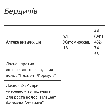
Бердичів
38
ул.
(041)
Аптека низьких цін
Житомирская,
432-
18
74-
53
Лосьон против
интенсивного выпадения
волос “Плацент Формула”
Лосьон 2-в-1: при
умеренном выпадении и
для роста волос “Плацент
Формула Ботаника”