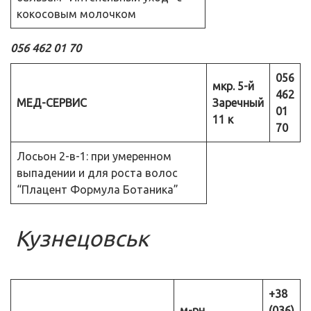
кокосовым молочком
056 462 01 70
056
мкр. 5-й
462
МЕД-СЕРВИС
Заречный
01
11 к
70
Лосьон 2-в-1: при умеренном
выпадении и для роста волос
“Плацент Формула Ботаника”
Кузнецовськ
+38
м-рн.
(036)