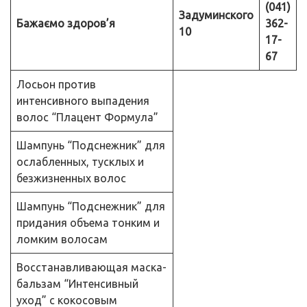
(041)
Задуминского
Бажаємо здоров’я
362-
10
17-
67
Лосьон против
интенсивного выпадения
волос “Плацент Формула”
Шампунь “Подснежник” для
ослабленных, тусклых и
безжизненных волос
Шампунь “Подснежник” для
придания объема тонким и
ломким волосам
Восстанавливающая маска-
бальзам “Интенсивный
уход” с кокосовым