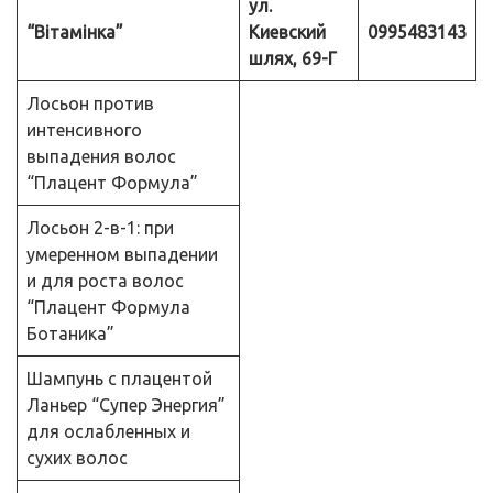
ул.
“Вітамінка”
Киевский
0995483143
шлях, 69-Г
Лосьон против
интенсивного
выпадения волос
“Плацент Формула”
Лосьон 2-в-1: при
умеренном выпадении
и для роста волос
“Плацент Формула
Ботаника”
Шампунь с плацентой
Ланьер “Супер Энергия”
для ослабленных и
сухих волос