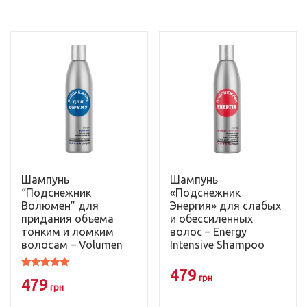
Шампунь
Шампунь
“Подснежник
«Подснежник
Волюмен” для
Энергия» для слабых
придания объема
и обессиленных
тонким и ломким
волос – Energy
волосам – Volumen
Intensive Shampoo
479
Оценка
грн
479
4.83
грн
из 5