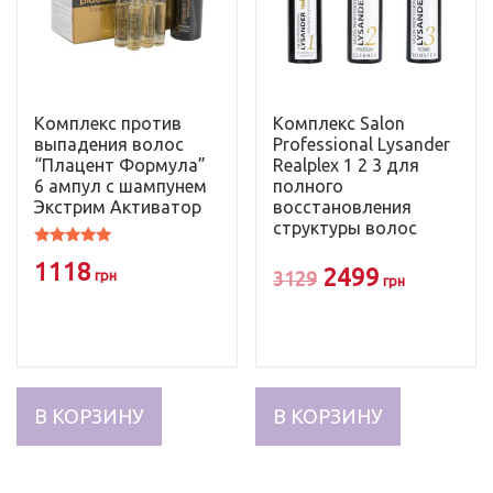
Комплекс против
Комплекс Salon
выпадения волос
Professional Lysander
“Плацент Формула”
Realplex 1 2 3 для
6 ампул с шампунем
полного
Экстрим Активатор
восстановления
структуры волос
Оценка
1118
Первоначальн
Текуща
5.00
2499
грн
3129
грн
из 5
цена
цена:
составляла
2499
3129
грн.
В КОРЗИНУ
В КОРЗИНУ
грн.