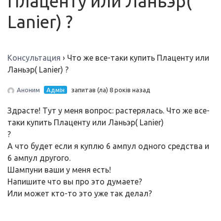
Плаценту или Ланьэр(
Lanier) ?
Консультация
›
Что же все-таки купить Плаценту или
Ланьэр( Lanier) ?
Аноним
Адмін
запитав (ла) 8 років назад
Здрасте! Тут у меня вопрос: растерялась. Что же все-
таки купить Плаценту или Ланьэр( Lanier)
?
А что будет если я куплю 6 ампул одного средства и
6 ампул другого.
Шампуни ваши у меня есть!
Напишите что вы про это думаете?
Или может кто-то это уже так делал?