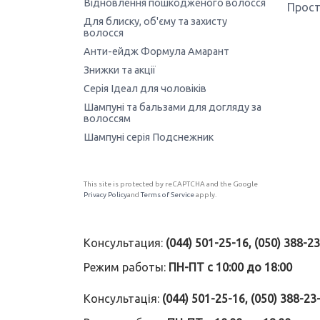
Відновлення пошкодженого волосся
Прост
Для блиску, об'єму та захисту
волосся
Анти-ейдж Формула Амарант
Знижки та акції
Серія Ідеал для чоловіків
Шампуні та бальзами для догляду за
волоссям
Шампуні серія Подснежник
This site is protected by reCAPTCHA and the Google
Privacy Policy
and
Terms of Service
apply.
Консультация:
(044) 501-25-16, (050) 388-2
Режим работы:
ПН-ПТ с 10:00 до 18:00
Консультація:
(044) 501-25-16, (050) 388-23