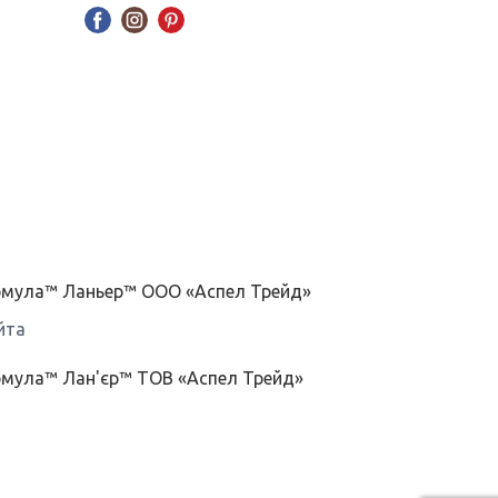
ормула™ Ланьер™ ООО «Аспел Трейд»
йта
рмула™ Лан'єр™ ТОВ «Аспел Трейд»