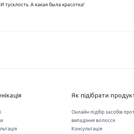
 И тусклость. А какая была красотка!
нікація
Як підібрати продук
і
Онлайн-підбір засобів про
ки
випадіння волосся
льтація
Консультація