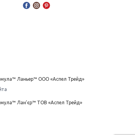
ормула™ Ланьер™ ООО «Аспел Трейд»
йта
рмула™ Лан'єр™ ТОВ «Аспел Трейд»