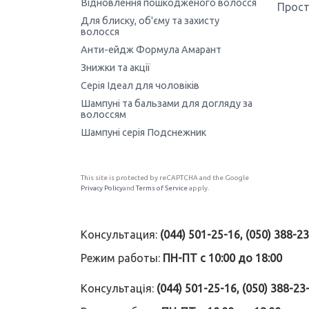
Відновлення пошкодженого волосся
Прост
Для блиску, об'єму та захисту
волосся
Анти-ейдж Формула Амарант
Знижки та акції
Серія Ідеал для чоловіків
Шампуні та бальзами для догляду за
волоссям
Шампуні серія Подснежник
This site is protected by reCAPTCHA and the Google
Privacy Policy
and
Terms of Service
apply.
Консультация:
(044) 501-25-16, (050) 388-2
Режим работы:
ПН-ПТ с 10:00 до 18:00
Консультація:
(044) 501-25-16, (050) 388-23