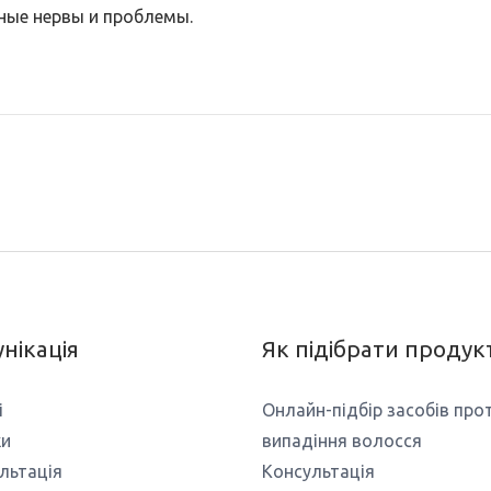
ные нервы и проблемы.
нікація
Як підібрати продук
і
Онлайн-підбір засобів про
ки
випадіння волосся
льтація
Консультація