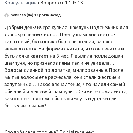
Консультация
›
Вопрос от 17.05.13
запитав (ла) 13 років назад
Добрый день! Вчера купила шампунь Подснежник для
для окрашенных волос. Цвет у шампуня светло-
салатовый, бутылочка была не полная, запаха
никакого нету. На форумах читала, что он пенится и
бутылочки хватает на 3 мес. Я вылила полладошки
шампуня, но признаков пены так и не увидела…
Волосы длинной по лопатки, милированные. После
мытья волосы еле расчесала, они стали жесткие и
запутанные… Такое впечалтение, что налили самый
обычный и дешевый шампунь… Скажите пожалуйста,
какого цвета должен быть шампуть и должен ли
быть у него запах?
Сподобалася сторінка? Поділіться нею!