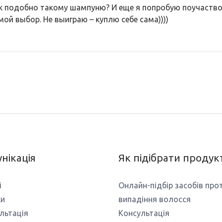
ок подобно такому шампуню? И еще я попробую поучаство
мой выбор. Не выиграю – куплю себе сама))))
нікація
Як підібрати продук
і
Онлайн-підбір засобів про
ки
випадіння волосся
льтація
Консультація