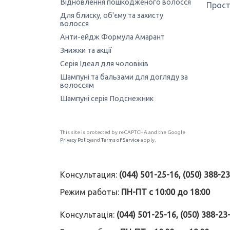
Відновлення пошкодженого волосся
Прост
Для блиску, об'єму та захисту
волосся
Анти-ейдж Формула Амарант
Знижки та акції
Серія Ідеал для чоловіків
Шампуні та бальзами для догляду за
волоссям
Шампуні серія Подснежник
This site is protected by reCAPTCHA and the Google
Privacy Policy
and
Terms of Service
apply.
Консультация:
(044) 501-25-16, (050) 388-2
Режим работы:
ПН-ПТ с 10:00 до 18:00
Консультація:
(044) 501-25-16, (050) 388-23