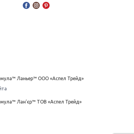
ормула™ Ланьер™ ООО «Аспел Трейд»
йта
рмула™ Лан'єр™ ТОВ «Аспел Трейд»