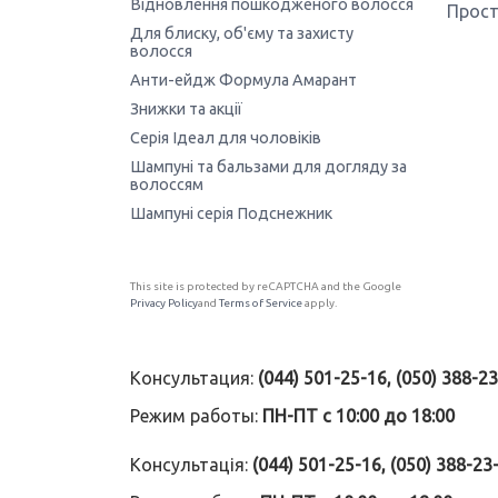
Відновлення пошкодженого волосся
Прост
Для блиску, об'єму та захисту
волосся
Анти-ейдж Формула Амарант
Знижки та акції
Серія Ідеал для чоловіків
Шампуні та бальзами для догляду за
волоссям
Шампуні серія Подснежник
This site is protected by reCAPTCHA and the Google
Privacy Policy
and
Terms of Service
apply.
Консультация:
(044) 501-25-16, (050) 388-2
Режим работы:
ПН-ПТ с 10:00 до 18:00
Консультація:
(044) 501-25-16, (050) 388-23