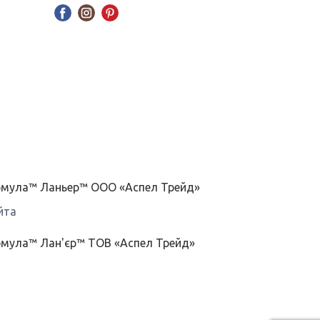
ормула™ Ланьер™ ООО «Аспел Трейд»
йта
рмула™ Лан'єр™ ТОВ «Аспел Трейд»