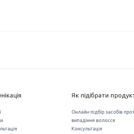
нікація
Як підібрати продук
і
Онлайн-підбір засобів про
ки
випадіння волосся
льтація
Консультація