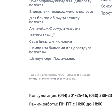
При помірному випаданні і для росту
волосся
Консу
Відновлення пошкодженого волосся
Прост
Для блиску, об'єму та захисту
волосся
Анти-ейдж Формула Амарант
Знижки та акції
Серія Ідеал для чоловіків
Шампуні та бальзами для догляду за
волоссям
Шампуні серія Подснежник
This site is protected by reCAPTCHA and the Google
Privacy Policy
and
Terms of Service
apply.
Консультация:
(044) 501-25-16, (050) 388-2
Режим работы:
ПН-ПТ с 10:00 до 18:00