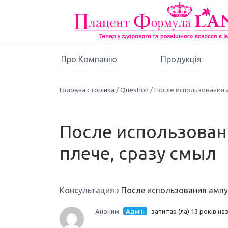
Про Компанію
Продукція
Головна сторінка
/
Question
/ После использования 
После использовани
плече, сразу смыл
Консультация
›
После использования ампул
Аноним
Адмін
запитав (ла) 13 років на