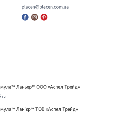
placen@placen.com.ua
ормула™ Ланьер™ ООО «Аспел Трейд»
йта
рмула™ Лан'єр™ ТОВ «Аспел Трейд»