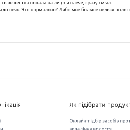
ть вещества попала на лицо и плече, сразу смыл.
чало печь. Это нормально? Либо мне больше нельзя поль
нікація
Як підібрати продук
і
Онлайн-підбір засобів про
ки
випадіння волосся