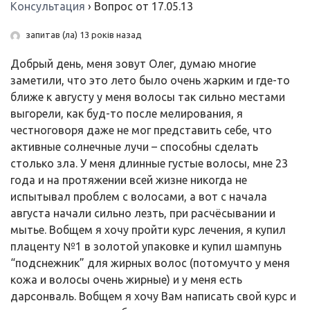
Консультация
›
Вопрос от 17.05.13
запитав (ла) 13 років назад
Добрый день, меня зовут Олег, думаю многие
заметили, что это лето было очень жарким и где-то
ближе к августу у меня волосы так сильно местами
выгорели, как буд-то после мелирования, я
честноговоря даже не мог представить себе, что
активные солнечные лучи – способны сделать
столько зла. У меня длинные густые волосы, мне 23
года и на протяжении всей жизне никогда не
испытывал проблем с волосами, а вот с начала
августа начали сильно лезть, при расчёсывании и
мытье. Вобщем я хочу пройти курс лечения, я купил
плаценту №1 в золотой упаковке и купил шампунь
“подснежник” для жирных волос (потомучто у меня
кожа и волосы очень жирные) и у меня есть
дарсонваль. Вобщем я хочу Вам написать свой курс и