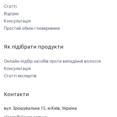
Статті
Відгуки
Консультація
Простий обмін і повернення
Як підібрати продукти
Онлайн-підбір засобів проти випадіння волосся
Консультація
Статті експертів
Контакти
вул. Зрошувальна 15, м.Київ, Україна
placen@placen.com.ua