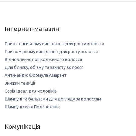
Інтернет-магазин
При інтенсивному випаданні і для росту волосся
При помірному випаданні і для росту волосся
Відновлення пошкодженого волосся
Для блиску, об'єму та захисту волосся
Анти-ейдж Формула Амарант
Знижки та акції
Серія Ідеал для чоловіків
Шампуні та бальзами для догляду за волоссям
Шампуні серія Подснежник
Комунікація