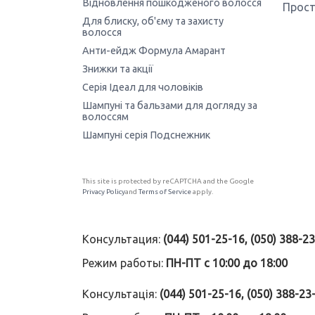
Відновлення пошкодженого волосся
Прост
Для блиску, об'єму та захисту
волосся
Анти-ейдж Формула Амарант
Знижки та акції
Серія Ідеал для чоловіків
Шампуні та бальзами для догляду за
волоссям
Шампуні серія Подснежник
This site is protected by reCAPTCHA and the Google
Privacy Policy
and
Terms of Service
apply.
Консультация:
(044) 501-25-16, (050) 388-2
Режим работы:
ПН-ПТ с 10:00 до 18:00
Консультація:
(044) 501-25-16, (050) 388-23