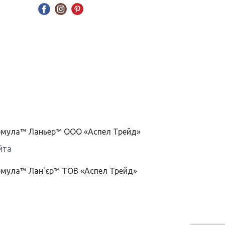
ормула™ Ланьер™ ООО «Аспел Трейд»
йта
рмула™ Лан'єр™ ТОВ «Аспел Трейд»