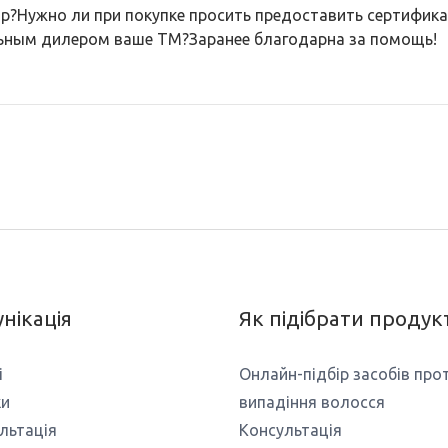
?Нужно ли при покупке просить предоставить сертификат
ьным дилером ваше ТМ?Заранее благодарна за помощь!
нікація
Як підібрати продук
і
Онлайн-підбір засобів про
ки
випадіння волосся
льтація
Консультація