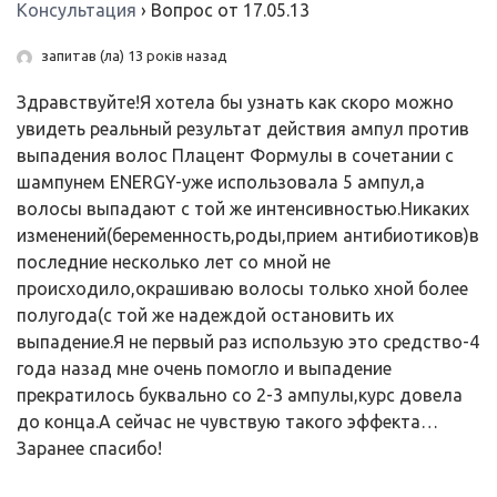
Консультация
›
Вопрос от 17.05.13
запитав (ла) 13 років назад
Здравствуйте!Я хотела бы узнать как скоро можно
увидеть реальный результат действия ампул против
выпадения волос Плацент Формулы в сочетании с
шампунем ENERGY-уже использовала 5 ампул,а
волосы выпадают с той же интенсивностью.Никаких
изменений(беременность,роды,прием антибиотиков)в
последние несколько лет со мной не
происходило,окрашиваю волосы только хной более
полугода(с той же надеждой остановить их
выпадение.Я не первый раз использую это средство-4
года назад мне очень помогло и выпадение
прекратилось буквально со 2-3 ампулы,курс довела
до конца.А сейчас не чувствую такого эффекта…
Заранее спасибо!