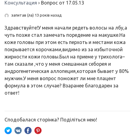
Консультация
›
Вопрос от 17.05.13
запитав (ла) 13 років назад
Здравствуйте!У меня начали редеть волосы на лбу,а
чуть позже стал замечать поредение на макушке.На
коже головы при этом есть перхоть и местами кожа
покрывается корочками,видимо из за избыточной
жирности кожи головы.Был на приеме у трихолога–
там сказали ,что у меня смешанная себорея и
андрогенетическая аллопеция,которая бывает у 80%
мужчин.У меня вопрос поможет ли мне плацент
формула в этом случае? Взаранее благодарен за
ответ!
Сподобалася сторінка? Поділіться нею!