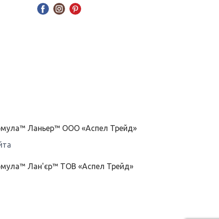
ормула™ Ланьер™ ООО «Аспел Трейд»
йта
рмула™ Лан'єр™ ТОВ «Аспел Трейд»