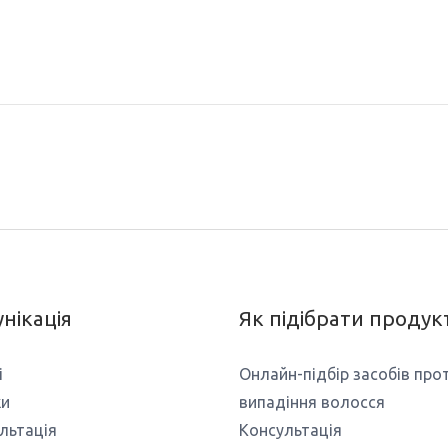
нікація
Як підібрати продук
і
Онлайн-підбір засобів про
ки
випадіння волосся
льтація
Консультація