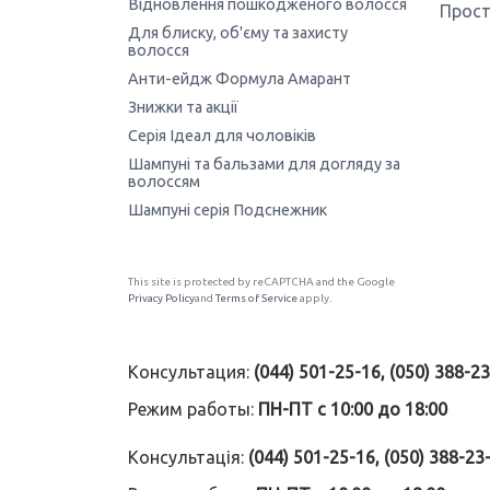
Відновлення пошкодженого волосся
Прост
Для блиску, об'єму та захисту
волосся
Анти-ейдж Формула Амарант
Знижки та акції
Серія Ідеал для чоловіків
Шампуні та бальзами для догляду за
волоссям
Шампуні серія Подснежник
This site is protected by reCAPTCHA and the Google
Privacy Policy
and
Terms of Service
apply.
Консультация:
(044) 501-25-16, (050) 388-2
Режим работы:
ПН-ПТ с 10:00 до 18:00
Консультація:
(044) 501-25-16, (050) 388-23