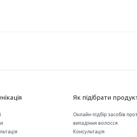
нікація
Як підібрати продук
і
Онлайн-підбір засобів про
ки
випадіння волосся
льтація
Консультація