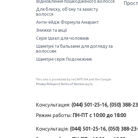
Відновлення пошкодженого волосся
Прост
Для блиску, об'єму та захисту
волосся
Анти-ейдж Формула Амарант
Знижки та акції
Серія Ідеал для чоловіків
Шампуні та бальзами для догляду за
волоссям
Шампуні серія Подснежник
This site is protected by reCAPTCHA and the Google
Privacy Policy
and
Terms of Service
apply.
Консультация:
(044) 501-25-16, (050) 388-2
Режим работы:
ПН-ПТ с 10:00 до 18:00
Консультація:
(044) 501-25-16, (050) 388-23