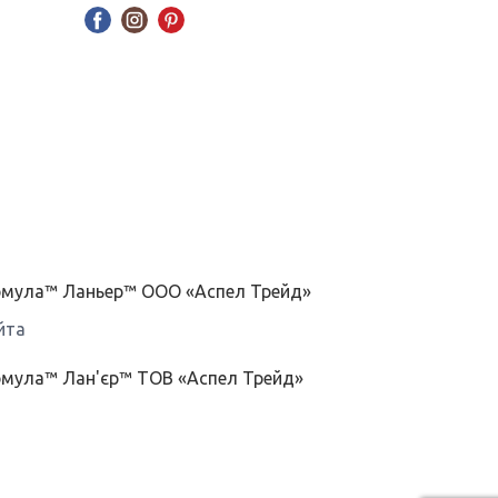
ормула™ Ланьер™ ООО «Аспел Трейд»
йта
рмула™ Лан'єр™ ТОВ «Аспел Трейд»